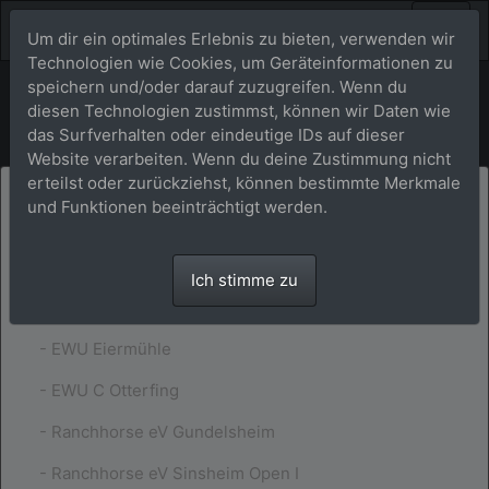
Um dir ein optimales Erlebnis zu bieten, verwenden wir
Technologien wie Cookies, um Geräteinformationen zu
speichern und/oder darauf zuzugreifen. Wenn du
Turniere
diesen Technologien zustimmst, können wir Daten wie
das Surfverhalten oder eindeutige IDs auf dieser
Website verarbeiten. Wenn du deine Zustimmung nicht
erteilst oder zurückziehst, können bestimmte Merkmale
Showfotos aus 2023 bitte separat per Email
und Funktionen beeinträchtigt werden.
anfragen.
Es wurden folgende Shows fotografiert:
Ich stimme zu
- EWU Eiermühle
- EWU C Otterfing
- Ranchhorse eV Gundelsheim
- Ranchhorse eV Sinsheim Open I