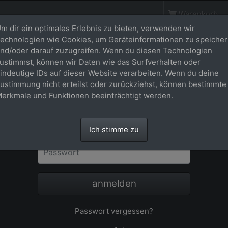
Warenkorb
m dir ein optimales Erlebnis zu bieten, verwenden wir
echnologien wie Cookies, um Geräteinformationen zu speiche
nd/oder darauf zuzugreifen. Wenn du diesen Technologien
Anmeldung
ustimmst, können wir Daten wie das Surfverhalten oder
indeutige IDs auf dieser Website verarbeiten. Wenn du deine
Um sich anzumelden, geben Sie Namen
ustimmung nicht erteilst oder zurückziehst, können bestimmte
und Passwort ein, und klicken Sie auf
erkmale und Funktionen beeinträchtigt werden.
»anmelden«.
Name
Ich stimme zu
Passwort
anmelden
Passwort vergessen?