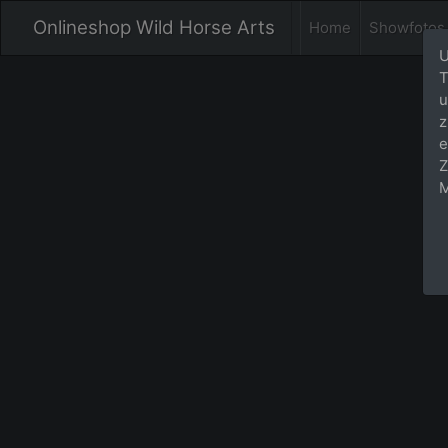
Onlineshop Wild Horse Arts
Home
Showfotos
U
T
u
z
e
Z
M