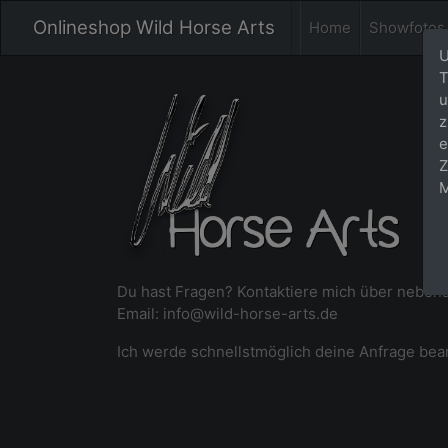
Onlineshop Wild Horse Arts
Home
Showfotos
U
T
u
z
e
Z
M
Du hast Fragen? Kontaktiere mich über neben
Email: info@wild-horse-arts.de
Ich werde schnellstmöglich deine Anfrage bea