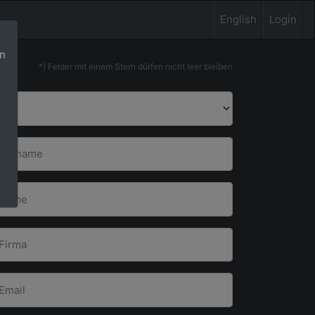
English
Login
rn
*) Felder mit einem Stern dürfen nicht leer bleiben