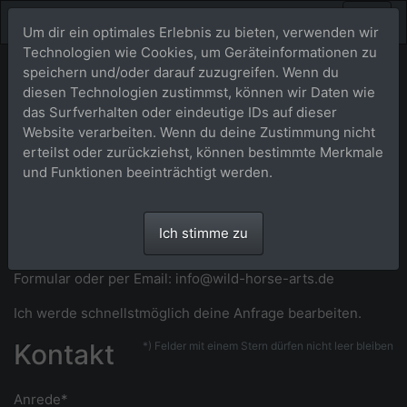
Um dir ein optimales Erlebnis zu bieten, verwenden wir
Technologien wie Cookies, um Geräteinformationen zu
speichern und/oder darauf zuzugreifen. Wenn du
diesen Technologien zustimmst, können wir Daten wie
das Surfverhalten oder eindeutige IDs auf dieser
Website verarbeiten. Wenn du deine Zustimmung nicht
erteilst oder zurückziehst, können bestimmte Merkmale
und Funktionen beeinträchtigt werden.
Ich stimme zu
Du hast Fragen? Kontaktiere mich über nebenstehendes
Formular oder per Email: info@wild-horse-arts.de
Ich werde schnellstmöglich deine Anfrage bearbeiten.
Kontakt
*) Felder mit einem Stern dürfen nicht leer bleiben
Anrede*