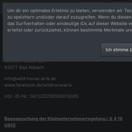
Um dir ein optimales Erlebnis zu bieten, verwenden wir T
zu speichern und/oder darauf zuzugreifen. Wenn du diesen
das Surfverhalten oder eindeutige IDs auf dieser Website 
Impressum
erteilst oder zurückziehst, können bestimmte Merkmale un
Wild Horse Arts
Ich stimme 
Marina Wild
Wilhelm-Busch-Str. 1
93077 Bad Abbach
info@wild-horse-arts.de
www.facebook.de/wildhorsearts
USt.-ID-Nr.: DE13ZZZ00000076365
Beanspruchung der Kleinunternehmerregelung i. S. § 19
UStG