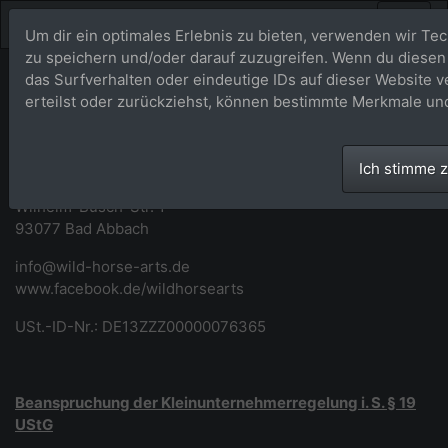
Um dir ein optimales Erlebnis zu bieten, verwenden wir T
zu speichern und/oder darauf zuzugreifen. Wenn du diesen
das Surfverhalten oder eindeutige IDs auf dieser Website 
Impressum
erteilst oder zurückziehst, können bestimmte Merkmale un
Wild Horse Arts
Ich stimme 
Marina Wild
Wilhelm-Busch-Str. 1
93077 Bad Abbach
info@wild-horse-arts.de
www.facebook.de/wildhorsearts
USt.-ID-Nr.: DE13ZZZ00000076365
Beanspruchung der Kleinunternehmerregelung i. S. § 19
UStG