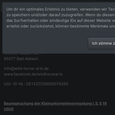
Um dir ein optimales Erlebnis zu bieten, verwenden wir T
zu speichern und/oder darauf zuzugreifen. Wenn du diesen
das Surfverhalten oder eindeutige IDs auf dieser Website 
Impressum
erteilst oder zurückziehst, können bestimmte Merkmale un
Wild Horse Arts
Ich stimme 
Marina Wild
Wilhelm-Busch-Str. 1
93077 Bad Abbach
info@wild-horse-arts.de
www.facebook.de/wildhorsearts
USt.-ID-Nr.: DE13ZZZ00000076365
Beanspruchung der Kleinunternehmerregelung i. S. § 19
UStG