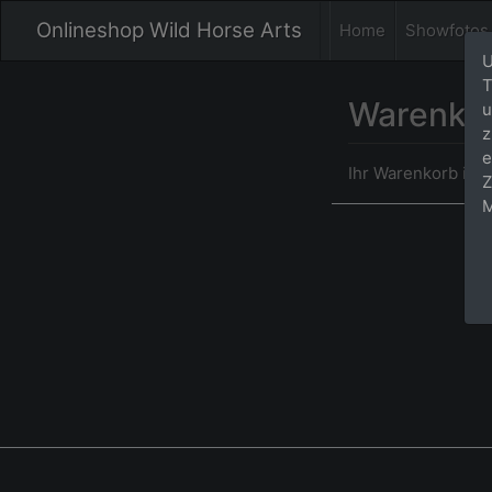
Onlineshop Wild Horse Arts
Home
Showfotos
U
T
Warenko
u
z
e
Ihr Warenkorb ist l
Z
M