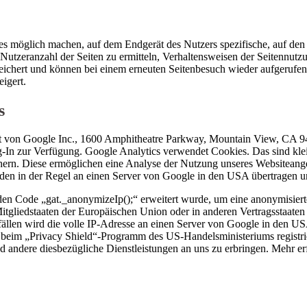
 es möglich machen, auf dem Endgerät des Nutzers spezifische, auf den
Nutzeranzahl der Seiten zu ermitteln, Verhaltensweisen der Seitennutz
eichert und können bei einem erneuten Seitenbesuch wieder aufgerufen
igert.
s
t von Google Inc., 1600 Amphitheatre Parkway, Mountain View, CA 94
g-In zur Verfügung. Google Analytics verwendet Cookies. Das sind kle
chern. Diese ermöglichen eine Analyse der Nutzung unseres Websiteang
erden in der Regel an einen Server von Google in den USA übertragen un
den Code „gat._anonymizeIp();“ erweitert wurde, um eine anonymisiert
Mitgliedstaaten der Europäischen Union oder in anderen Vertragsstaa
fällen wird die volle IP-Adresse an einen Server von Google in den US
eim „Privacy Shield“-Programm des US-Handelsministeriums registrier
d andere diesbezügliche Dienstleistungen an uns zu erbringen. Mehr er