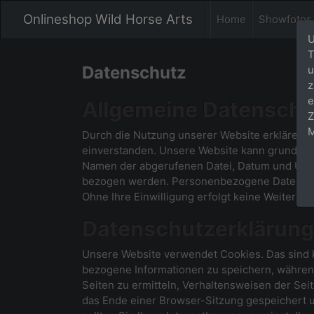
Onlineshop Wild Horse Arts
Home
Showfotos
U
T
Datenschutz
u
z
e
Allgemeine Datenschu
Z
M
Durch die Nutzung unserer Website erklären 
einverstanden. Unsere Website kann grundsätz
Namen der abgerufenen Datei, Datum und Uhrze
bezogen werden. Personenbezogene Daten, ins
Ohne Ihre Einwilligung erfolgt keine Weitergab
Datenschutzerklärung
Unsere Website verwendet Cookies. Das sind k
bezogene Informationen zu speichern, während
Seiten zu ermitteln, Verhaltensweisen der Sei
das Ende einer Browser-Sitzung gespeichert 