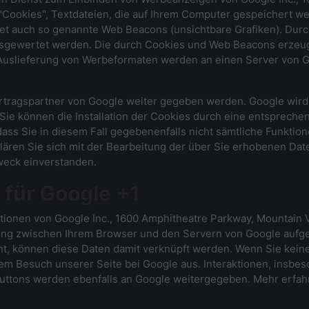
ookies", Textdateien, die auf Ihrem Computer gespeichert we
t auch so genannte Web Beacons (unsichtbare Grafiken). Dur
usgewertet werden. Die durch Cookies und Web Beacons erzeug
d Auslieferung von Werbeformaten werden an einen Server von 
tragspartner von Google weiter gegeben werden. Google wird 
e können die Installation der Cookies durch eine entsprechen
dass Sie in diesem Fall gegebenenfalls nicht sämtliche Funktio
lären Sie sich mit der Bearbeitung der über Sie erhobenen Da
weck einverstanden.
für Google +1
ionen von Google Inc., 1600 Amphitheatre Parkway, Mountain V
dung zwischen Ihrem Browser und den Servern von Google aufge
nt, können diese Daten damit verknüpft werden. Wenn Sie kein
dem Besuch unserer Seite bei Google aus. Interaktionen, insb
-Buttons werden ebenfalls an Google weitergegeben. Mehr erfah