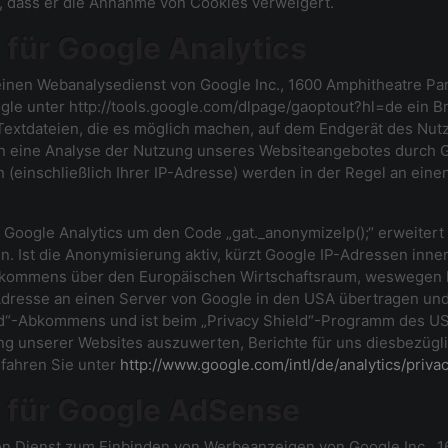
en, dass er die Annahme von Cookies verweigert.
für Google Analytics
einen Webanalysedienst von Google Inc., 1600 Amphitheatre Pa
ogle unter http://tools.google.com/dlpage/gaoptout?hl=de ein 
 Textdateien, die es möglich machen, auf dem Endgerät des Nut
en eine Analyse der Nutzung unseres Websiteangebotes durch G
 (einschließlich Ihrer IP-Adresse) werden in der Regel an ein
e Google Analytics um den Code „gat._anonymizeIp();“ erweiter
n. Ist die Anonymisierung aktiv, kürzt Google IP-Adressen inne
bkommens über den Europäischen Wirtschaftsraum, weswegen ke
-Adresse an einen Server von Google in den USA übertragen und
“-Abkommens und ist beim „Privacy Shield“-Programm des US-
g unserer Websites auszuwerten, Berichte für uns diesbezügl
fahren Sie unter
http://www.google.com/intl/de/analytics/priva
 für Google AdSense
n Dienst zum Einbinden von Werbeanzeigen von Google Inc., 1