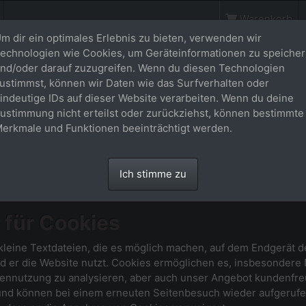
Warenkorb
m dir ein optimales Erlebnis zu bieten, verwenden wir
echnologien wie Cookies, um Geräteinformationen zu speiche
nd/oder darauf zuzugreifen. Wenn du diesen Technologien
ustimmst, können wir Daten wie das Surfverhalten oder
indeutige IDs auf dieser Website verarbeiten. Wenn du deine
tzerklärung
ustimmung nicht erteilst oder zurückziehst, können bestimmte
erkmale und Funktionen beeinträchtigt werden.
Sie sich mit der Erhebung, Verarbeitung und Nutzung von Dat
lich ohne Registrierung besucht werden. Dabei werden Daten 
it zu statistischen Zwecken auf dem Server gespeichert, ohne
Ich stimme zu
besondere Name, Adresse oder E-Mail-Adresse werden soweit m
e der Daten an Dritte.
 für Cookies
leine Textdateien, die es möglich machen, auf dem Endgerät de
 er die Website nutzt. Cookies ermöglichen es, insbesondere 
tennutzung zu analysieren, aber auch unser Angebot kundenfreu
und können bei einem erneuten Seitenbesuch wieder aufgeruf