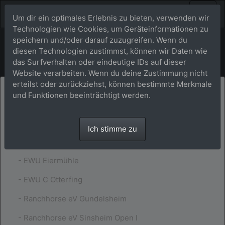
Um dir ein optimales Erlebnis zu bieten, verwenden wir
Technologien wie Cookies, um Geräteinformationen zu
speichern und/oder darauf zuzugreifen. Wenn du
Turniere
diesen Technologien zustimmst, können wir Daten wie
das Surfverhalten oder eindeutige IDs auf dieser
Website verarbeiten. Wenn du deine Zustimmung nicht
erteilst oder zurückziehst, können bestimmte Merkmale
Showfotos aus 2023 bitte separat per Email
und Funktionen beeinträchtigt werden.
anfragen.
Es wurden folgende Shows fotografiert:
Ich stimme zu
- EWU Eiermühle
- EWU C Otterfing
- Ranchhorse eV Gundelsheim
- Ranchhorse eV Sinsheim Open I